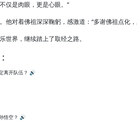
不仅是肉眼，
更是心眼。”
。
他对着佛祖深深鞠躬，
感激道：“多谢佛祖点化，
乐世界，
继续踏上了取经之路。
：
定离开队伍？
🔊
孙悟空？
🔊