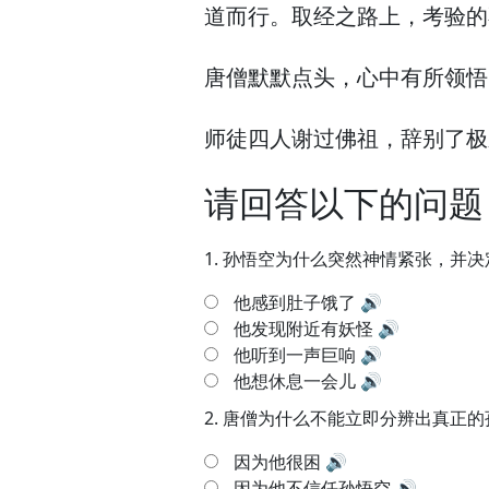
道而行。
取经之路上，
考验的
唐僧默默点头，
心中有所领悟
师徒四人谢过佛祖，
辞别了极
请回答以下的问题
1.
孙悟空为什么突然神情紧张，并决
他感到肚子饿了
🔊
他发现附近有妖怪
🔊
他听到一声巨响
🔊
他想休息一会儿
🔊
2.
唐僧为什么不能立即分辨出真正的
因为他很困
🔊
因为他不信任孙悟空
🔊