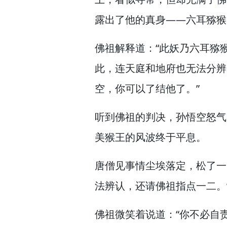
露出了他的真身—
—六耳猕猴
佛祖解释道：“此妖乃六耳猕
此，
连天庭和地府也无法分辨
空，
你可以了结他了。”
听到佛祖的判决，
孙悟空怒气
美猴王的风波终于平息。
唐僧见事情尘埃落定，
松了一
法辨认，
还请佛祖指点一二。
佛祖微笑着说道：“你不必自