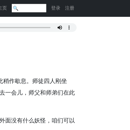
主页
登录
注册
此稍作歇息。
师徒四人刚坐
去一会儿，
师父和师弟们在此
外面没有什么妖怪，
咱们可以