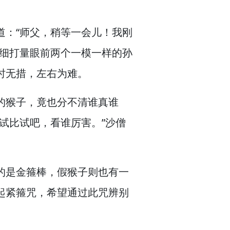
道：“师父，
稍等一会儿！
我刚
细打量眼前两个一模一样的孙
时无措，
左右为难。
的猴子，
竟也分不清谁真谁
试比试吧，
看谁厉害。”
沙僧
的是金箍棒，
假猴子则也有一
起紧箍咒，
希望通过此咒辨别