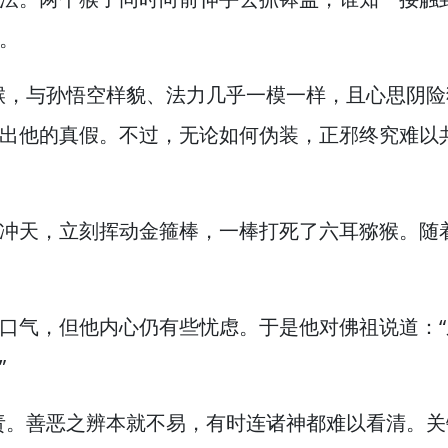
。
猴，
与孙悟空样貌、法力几乎一模一样，
且心思阴险
出他的真假。
不过，
无论如何伪装，
正邪终究难以
冲天，
立刻挥动金箍棒，
一棒打死了六耳猕猴。
随
口气，
但他内心仍有些忧虑。
于是他对佛祖说道：
”
责。
善恶之辨本就不易，
有时连诸神都难以看清。
关