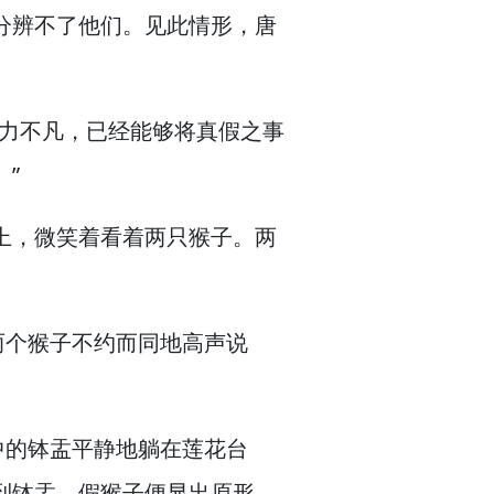
分辨不了他们。
见此情形，
唐
法力不凡，
已经能够将真假之事
”
上，
微笑着看着两只猴子。
两
两个猴子不约而同地高声说
中的钵盂平静地躺在莲花台
到钵盂，
假猴子便显出原形，