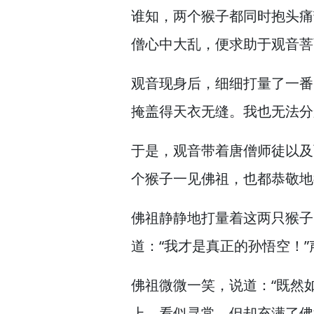
谁知，
两个猴子都同时抱头痛
僧心中大乱，
便求助于观音菩
观音现身后，
细细打量了一番
掩盖得天衣无缝。
我也无法分
于是，
观音带着唐僧师徒以及
个猴子一见佛祖，
也都恭敬地
佛祖静静地打量着这两只猴子
道：“我才是真正的孙悟空！”
佛祖微微一笑，
说道：“既然
上，
看似寻常，
但却充满了佛