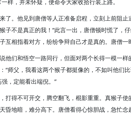
常一样，
并未怀疑，
便命令大家收拾行装上路。
来了。
他见到唐僧等人正准备启程，
立刻上前阻止
猴子不是真正的我！”
此言一出，
唐僧顿时慌了，
仔
子互相指着对方，
纷纷争辩自己才是真的。
唐僧一
说他们和悟空一路同行，
但面对两个长得一模一样
：“师父，
我看这两个猴子都挺像的，
不如叫他们比
高强，
定能看出端倪。”
，
打得不可开交，
腾空翻飞，
棍影重重。
真猴子使
天昏地暗，
难分高下。
唐僧看得心惊胆战，
急忙念