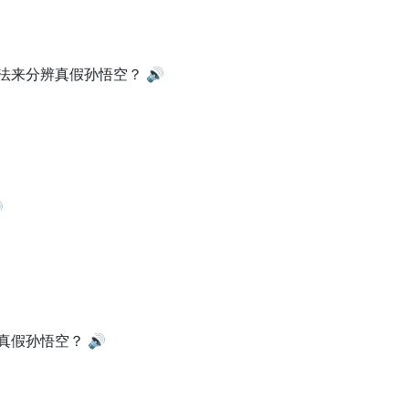
法来分辨真假孙悟空？
🔊

真假孙悟空？
🔊