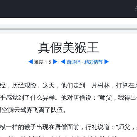
真假美猴王
◀
▶
◀
▶
难度 1.5
西游记 - 精彩情节
经，
历经艰险。
这天，
他们走到一片树林，
打算在
乎感觉到了什么异样。
他对唐僧说：“师父，
我得出
悟空腾云驾雾飞离了队伍。
模一样的猴子出现在唐僧面前，
行礼说道：“师父，