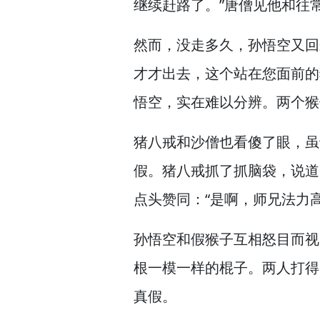
继续赶路了。”
唐僧见他和往
然而，
没走多久，
孙悟空又回
才才出去，
这个站在您面前的
悟空，
实在难以分辨。
两个猴
猪八戒和沙僧也看傻了眼，
虽
假。
猪八戒抓了抓脑袋，
说道
点头赞同：“是啊，
师兄法力
孙悟空和假猴子互相怒目而视
根一模一样的棍子。
两人打得
真假。