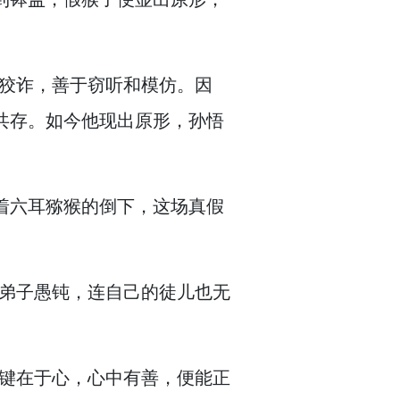
狡诈，
善于窃听和模仿。
因
共存。
如今他现出原形，
孙悟
着六耳猕猴的倒下，
这场真假
“弟子愚钝，
连自己的徒儿也无
键在于心，
心中有善，
便能正