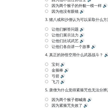
因为两个猴子的外貌一模一样
🔊
因为他没有眼镜
🔊
3.
猪八戒和沙僧认为可以采取什么方
让他们解答问题
🔊
让他们展示法力
🔊
让他们比试武艺
🔊
让他们各自讲一个故事
🔊
4.
真正的孙悟空用什么武器战斗？

宝剑
🔊
金箍棒
🔊
弓箭
🔊
飞刀
🔊
5.
唐僧为什么觉得紧箍咒也无法分辨
因为两个猴子都喊痛
🔊
因为紧箍咒失效了
🔊