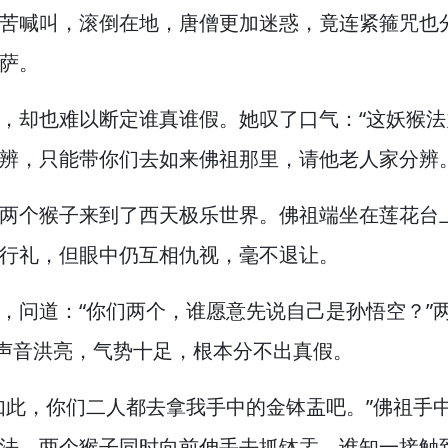
苦喊叫，
滚倒在地，
唐僧更加迷惑，
竟连紧箍咒也
萨。
，
却也难以断定谁真谁假。
她叹了口气：“这妖猴
辨，
只能带你们去如来佛祖那里，
请他老人家分辨。
两个猴子来到了西天极乐世界。
佛祖端坐在莲花台
行礼，
但眼中仍互相仇视，
毫不退让。
，
问道：“你们两个，
谁愿意先说自己是孙悟空？”
声音洪亮，
气势十足，
根本分不出真假。
如此，
你们二人都去拿我手中的金钵盂吧。”
佛祖手
法。
两个猴子同时向前伸手去抓钵盂，
谁知一接触