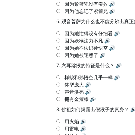
因为紧箍咒没有奏效
🔊
因为他忘记了紧箍咒
🔊
6.
观音菩萨为什么也不能分辨出真正
因为她忙得没有仔细看
🔊
因为妖猴法力不凡
🔊
因为她不认识孙悟空
🔊
因为她被迷惑了
🔊
7.
六耳猕猴的特征是什么？
🔊
样貌和孙悟空几乎一样
🔊
体型庞大
🔊
声音洪亮
🔊
拥有金箍棒
🔊
8.
佛祖如何揭露出假猴子的真身？

用火焰
🔊
用雷电
🔊